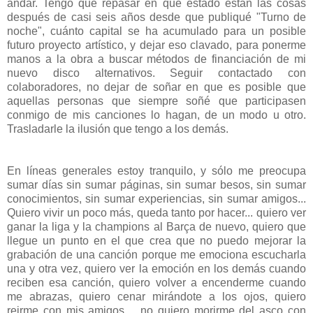
andar. Tengo que repasar en qué estado están las cosas
después de casi seis años desde que publiqué "Turno de
noche", cuánto capital se ha acumulado para un posible
futuro proyecto artístico, y dejar eso clavado, para ponerme
manos a la obra a buscar métodos de financiación de mi
nuevo disco alternativos. Seguir contactado con
colaboradores, no dejar de soñar en que es posible que
aquellas personas que siempre soñé que participasen
conmigo de mis canciones lo hagan, de un modo u otro.
Trasladarle la ilusión que tengo a los demás.
En líneas generales estoy tranquilo, y sólo me preocupa
sumar días sin sumar páginas, sin sumar besos, sin sumar
conocimientos, sin sumar experiencias, sin sumar amigos...
Quiero vivir un poco más, queda tanto por hacer... quiero ver
ganar la liga y la champions al Barça de nuevo, quiero que
llegue un punto en el que crea que no puedo mejorar la
grabación de una canción porque me emociona escucharla
una y otra vez, quiero ver la emoción en los demás cuando
reciben esa canción, quiero volver a encenderme cuando
me abrazas, quiero cenar mirándote a los ojos, quiero
reirme con mis amigos,... no quiero morirme del asco con