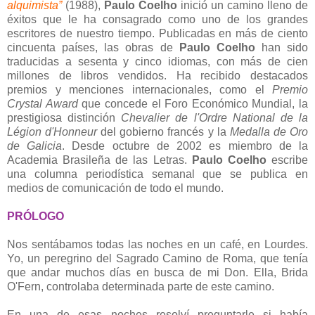
alquimista”
(1988),
Paulo Coelho
inició un camino lleno de
éxitos que le ha consagrado como uno de los grandes
escritores de nuestro tiempo. Publicadas en más de ciento
cincuenta países, las obras de
Paulo Coelho
han sido
traducidas a sesenta y cinco idiomas, con más de cien
millones de libros vendidos. Ha recibido destacados
premios y menciones internacionales, como el
Premio
Crystal Award
que concede el Foro Económico Mundial, la
prestigiosa distinción
Chevalier de l'Ordre National de la
Légion d'Honneur
del gobierno francés y la
Medalla de Oro
de Galicia
. Desde octubre de 2002 es miembro de la
Academia Brasileña de las Letras.
Paulo Coelho
escribe
una columna periodística semanal que se publica en
medios de comunicación de todo el mundo.
PRÓLOGO
Nos sentábamos todas las noches en un café, en Lourdes.
Yo, un peregrino del Sagrado Camino de Roma, que tenía
que andar muchos días en busca de mi Don. Ella, Brida
O'Fern, controlaba determinada parte de este camino.
En una de esas noches resolví preguntarle si había