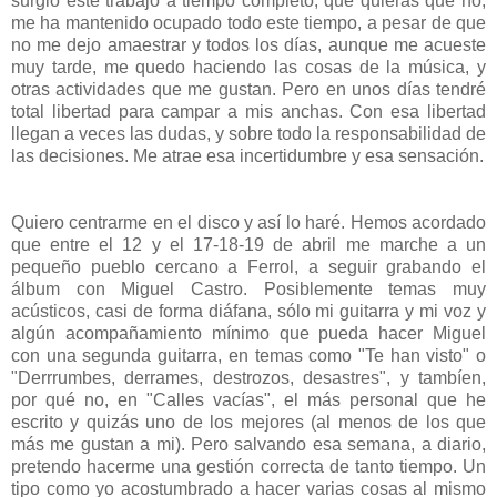
surgió este trabajo a tiempo completo, que quieras que no,
me ha mantenido ocupado todo este tiempo, a pesar de que
no me dejo amaestrar y todos los días, aunque me acueste
muy tarde, me quedo haciendo las cosas de la música, y
otras actividades que me gustan. Pero en unos días tendré
total libertad para campar a mis anchas. Con esa libertad
llegan a veces las dudas, y sobre todo la responsabilidad de
las decisiones. Me atrae esa incertidumbre y esa sensación.
Quiero centrarme en el disco y así lo haré. Hemos acordado
que entre el 12 y el 17-18-19 de abril me marche a un
pequeño pueblo cercano a Ferrol, a seguir grabando el
álbum con Miguel Castro. Posiblemente temas muy
acústicos, casi de forma diáfana, sólo mi guitarra y mi voz y
algún acompañamiento mínimo que pueda hacer Miguel
con una segunda guitarra, en temas como "Te han visto" o
"Derrrumbes, derrames, destrozos, desastres", y tambíen,
por qué no, en "Calles vacías", el más personal que he
escrito y quizás uno de los mejores (al menos de los que
más me gustan a mi). Pero salvando esa semana, a diario,
pretendo hacerme una gestión correcta de tanto tiempo. Un
tipo como yo acostumbrado a hacer varias cosas al mismo