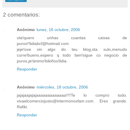
2 comentarios:
Anónimo
lunes, 16 octubre, 2006
ola!quero unhas cuantas caixas de
puros!!lidiabcf@hotmail.com
jeje!oxe vin algo do teu blog,sta xulo,menudo
curre!bueno,espero q todo ben!sigue co negocio de
puros,je!ánimo!bikiños!lidia.
Responder
Anónimo
miércoles, 18 octubre, 2006
jajajaajajajaaaaaaaaaaaaa!!!!Te lo compro todo.
vivaelcomerciojusto@intermonoxfam.com. Eres grande.
Rafiki.
Responder